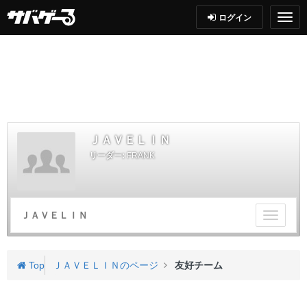
ログイン
ＪＡＶＥＬＩＮ
リーダー:
FRANK
ＪＡＶＥＬＩＮ
チ
ー
ム
メ
Top
ＪＡＶＥＬＩＮのページ
友好チーム
ニ
ュ
ー