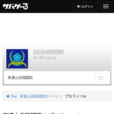
ログイン
東濃山岳戦闘団
リーダー:
かん太
東濃山岳戦闘団
チ
ー
ム
メ
Top
東濃山岳戦闘団のページ
プロフィール
ニ
ュ
ー