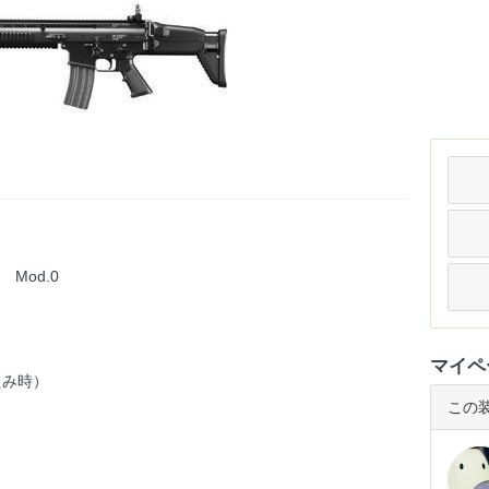
 Mod.0
マイペ
たたみ時）
この
）