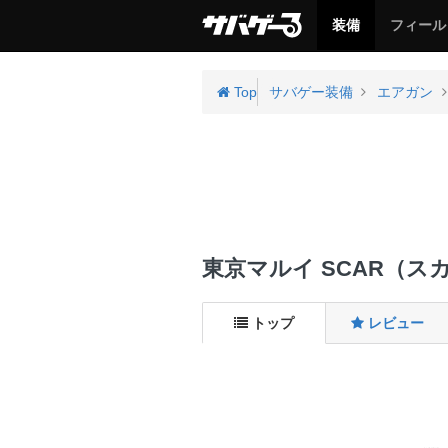
サ
サ
装備
フィール
バ
バ
ゲ
ゲ
ー
ー
Top
サバゲー装備
エアガン
東京マルイ SCAR（スカ
トップ
レビュー