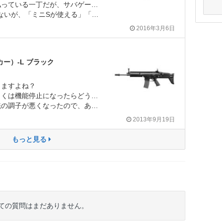
一丁だが、サバゲーツールとして優秀。
カティニーレール4面」「アイアンサイト・ドットサイトの使い勝手」
2016年3月6日
カー）-L ブラック
ますよね？
機能停止になったらどうしますか？
分解したら、動かなくなったのです）3日後、4200円で直り、意気揚々とゲームに参加しました。
2013年9月19日
もっと見る
ついての質問はまだありません。