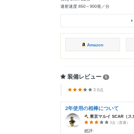
連射速度 850～900発／分
Amazon
装備レビュー
5
3.0点
2年使用の相棒について
東京マルイ SCAR（ス
3点（普通）
総評: