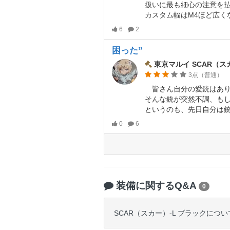
扱いに最も細心の注意を払っている
カスタム幅はM4ほど広くないが、「ミニSが使える」「ピ
6
2
困った”
東京マルイ SCAR（ス
3点（普通）
皆さん自分の愛銃はあり
そんな銃が突然不調、もしくは
というのも、先日自分は銃の調子が悪くなったので、あるショップへ修理に出しました。（
0
6
装備に関するQ&A
0
SCAR（スカー）-L ブラックに