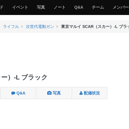
サ
み
み
サ
サ
サ
ド
イベント
写真
ノート
Q&A
チーム
メンバー
バ
ん
ん
バ
バ
バ
ゲ
な
な
ゲ
ゲ
ゲ
ー
の
の
ー
ー
ー
ライフル
次世代電動ガン
東京マルイ SCAR（スカー）-L ブラ
サ
サ
る
バ
バ
ゲ
ゲ
ー
ー
ー）-L ブラック
Q&A
写真
配備状況