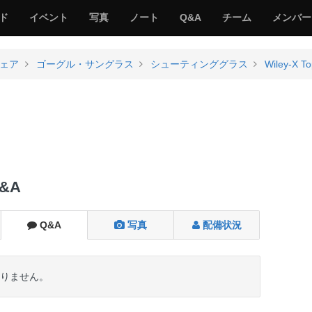
サ
み
み
サ
サ
サ
ド
イベント
写真
ノート
Q&A
チーム
メンバー
バ
ん
ん
バ
バ
バ
ゲ
な
な
ゲ
ゲ
ゲ
ー
の
の
ー
ー
ー
ェア
ゴーグル・サングラス
シューティンググラス
Wiley-X T
サ
サ
る
バ
バ
ゲ
ゲ
ー
ー
Q&A
Q&A
写真
配備状況
だありません。