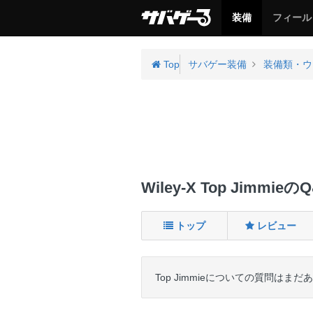
サ
サ
装備
フィール
バ
バ
ゲ
ゲ
ー
ー
Top
サバゲー装備
装備類・ウ
Wiley-X Top Jimmieの
トップ
レビュー
Top Jimmieについての質問はま