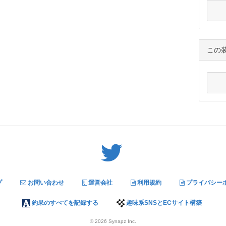
この
Twitter: サバゲーる（@svgr_jp）
プ
お問い合わせ
運営会社
利用規約
プライバシー
釣果のすべてを記録する
趣味系SNSとECサイト構築
© 2026
Synapz Inc.