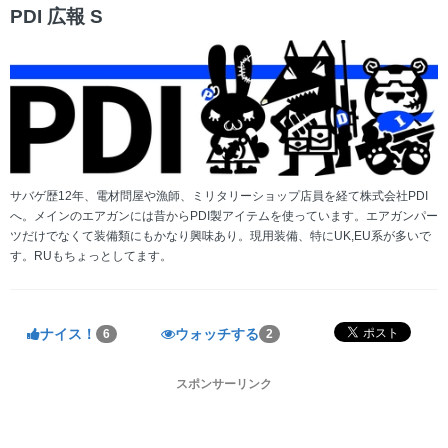
PDI 広報 S
サバゲ歴12年、電材問屋や漁師、ミリタリーショップ店員を経て株式会社PDI
へ。メインのエアガンには昔からPDI製アイテムを使っています。エアガンパー
ツだけでなくて装備類にもかなり興味あり。現用装備、特にUK,EU系が多いで
す。RUもちょっとしてます。
ナイス！
ウォッチする
6
2
スポンサーリンク