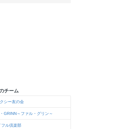
のチーム
タクシー友の会
R・GRINN～ファル・グリン～
イフル倶楽部