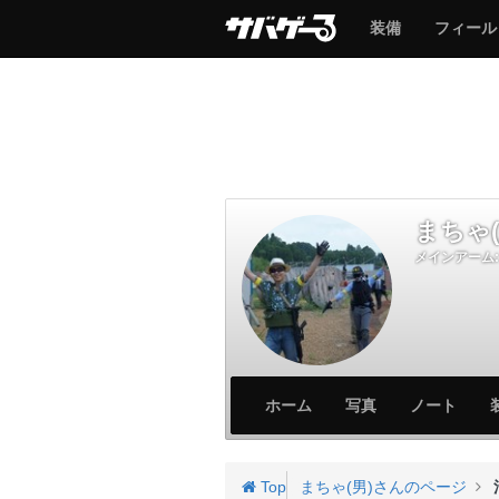
サ
サ
装備
フィール
バ
バ
ゲ
ゲ
ー
ー
まちゃ(
メインアーム:
サ
サ
ホーム
写真
ノート
バ
バ
ゲ
ゲ
ー
ー
Top
まちゃ(男)さんのページ