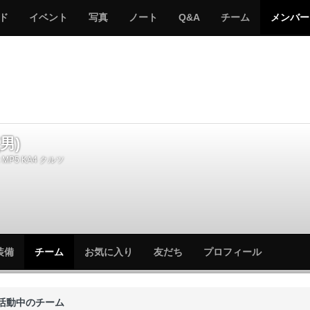
サ
み
み
サ
サ
サ
ド
イベント
写真
ノート
Q&A
チーム
メンバー
バ
ん
ん
バ
バ
バ
ゲ
な
な
ゲ
ゲ
ゲ
ー
の
の
ー
ー
ー
サ
サ
る
バ
バ
ゲ
ゲ
ー
ー
男)
MP5 KA4 クルツ
サ
サ
装備
チーム
お気に入り
友だち
プロフィール
バ
バ
ゲ
ゲ
ー
ー
活動中のチーム