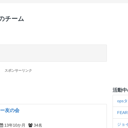
中のチーム
スポンサーリンク
活動中
ops
シー友の会
FEA
ジョ
13年10か月
34名