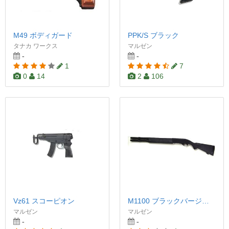
M49 ボディガード
PPK/S ブラック
タナカ ワークス
マルゼン
-
-
1
7
0
14
2
106
Vz61 スコーピオン
M1100 ブラックバージョン
マルゼン
マルゼン
-
-