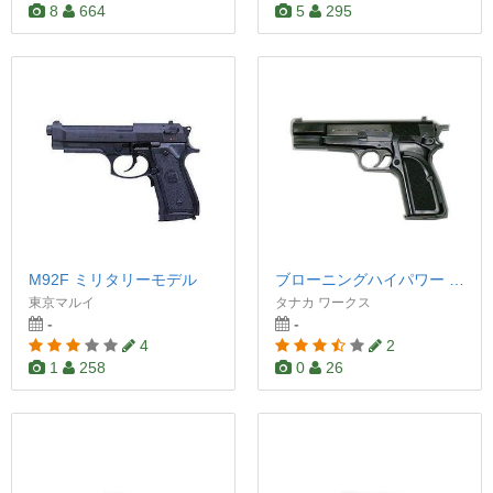
8
664
5
295
M92F ミリタリーモデル
ブローニングハイパワー MkIII
東京マルイ
タナカ ワークス
-
-
4
2
1
258
0
26