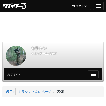
ログイン
カラシン
メインアーム:
G36C
カラシン
My
ペ
ー
ジ
Top
カラシンさんのページ
装備
メ
ニ
ュ