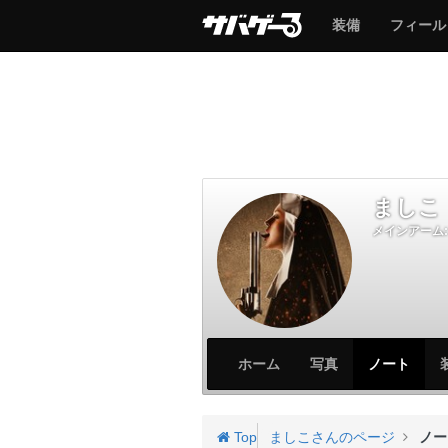
サ
サ
装備
フィール
バ
バ
ゲ
ゲ
ー
ー
ましこ
メインアーム:
サ
サ
ホーム
写真
ノート
バ
バ
ゲ
ゲ
ー
ー
Top
ましこさんのページ
ノー