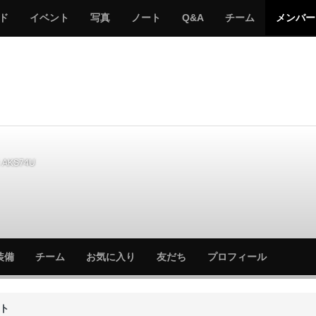
サ
み
み
サ
サ
サ
ド
イベント
写真
ノート
Q&A
チーム
メンバー
バ
ん
ん
バ
バ
バ
ゲ
な
な
ゲ
ゲ
ゲ
ー
の
の
ー
ー
ー
サ
サ
る
バ
バ
ゲ
ゲ
ー
ー
AKS74U
サ
サ
装備
チーム
お気に入り
友だち
プロフィール
バ
バ
ゲ
ゲ
ー
ー
ト