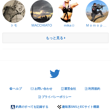
トモ
MACCHIATO
mika☆
Ｍｏｍｏｐａｐａ
もっと見る
Twitter: サバゲーる（@svgr_jp）
ヘルプ
お問い合わせ
運営会社
利用規約
プライバシーポリシー
釣果のすべてを記録する
趣味系SNSとECサイト構築