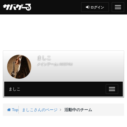
ログイン
ましこ
メインアーム:
AKS74U
ましこ
My
ペ
ー
ジ
Top
ましこさんのページ
活動中のチーム
メ
ニ
ュ