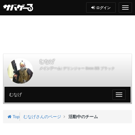
ログイン
むなげ
メインアーム:
デリンジャー 8mm BB ブラック
むなげ
My
ペ
ー
ジ
Top
むなげさんのページ
活動中のチーム
メ
ニ
ュ