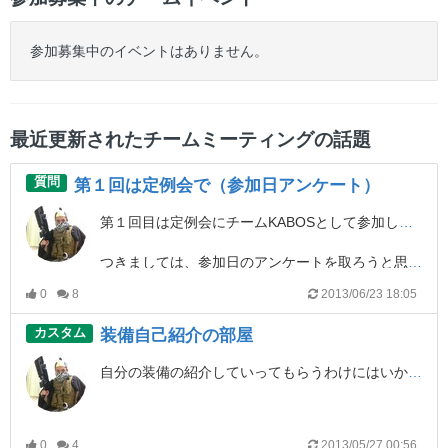
参加募集中のイベントはありません。
最近更新されたチームミーティングの話題
質問
第１回は定例会で（参加日アンケート）
第１回目は定例会にチームKABOSとして参加しようと思っております。
つきましては、参加日のアンケートを取ろうと思います。
0
8
2013/06/23 18:05
６月１５日、１６日、２２日、２３日、２９日、３０日のどの日が皆様の都合があうか、回答をよろしくお願いいたします！
カスタム
装備自己紹介の部屋
自分の装備の紹介していってもらうわけにはいかないか？（お願いします）
私は中村主水、スーツ、作業員、カピバラさんPMCなど使い分けております。
0
4
2013/05/27 00:56