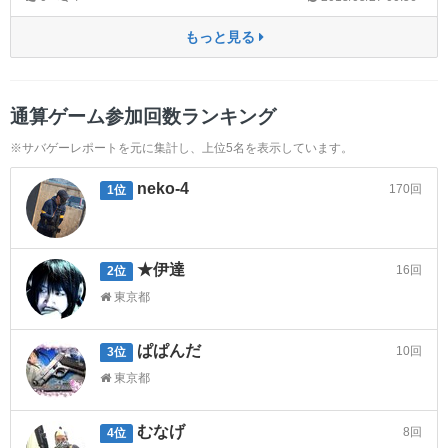
主水に銃も合わせたいんですが、タネガシマは流石に手が出ないww
スーツのときはPPK/sとかDE、リボルバーを合わせてます。
もっと見る
同心服とかスーツはそろそろアツゥイ！！(´；ω；｀)
通算ゲーム参加回数ランキング
※サバゲーレポートを元に集計し、上位5名を表示しています。
neko-4
170回
1位
★伊達
16回
2位
東京都
ぱぱんだ
10回
3位
東京都
むなげ
8回
4位