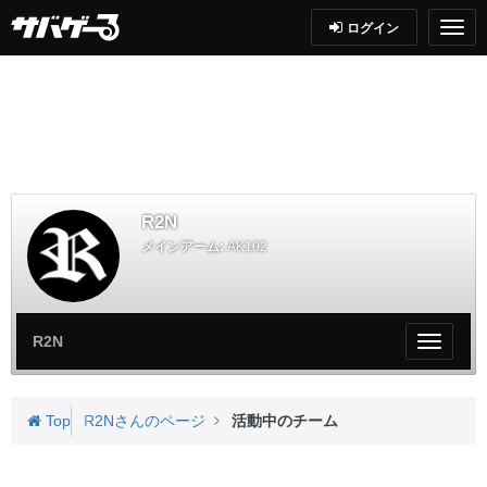
ログイン
R2N
メインアーム:
AK102
R2N
My
ペ
ー
ジ
Top
R2Nさんのページ
活動中のチーム
メ
ニ
ュ