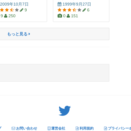
2009年10月7日
1999年9月27日
9
6
9
250
0
151
もっと見る
Twitter: サバゲーる（@svgr_jp）
プ
お問い合わせ
運営会社
利用規約
プライバシー