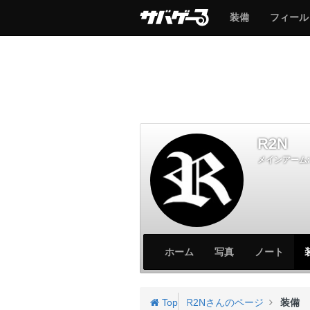
サ
サ
装備
フィール
バ
バ
ゲ
ゲ
ー
ー
R2N
メインアーム:
サ
サ
ホーム
写真
ノート
バ
バ
ゲ
ゲ
ー
ー
Top
R2Nさんのページ
装備