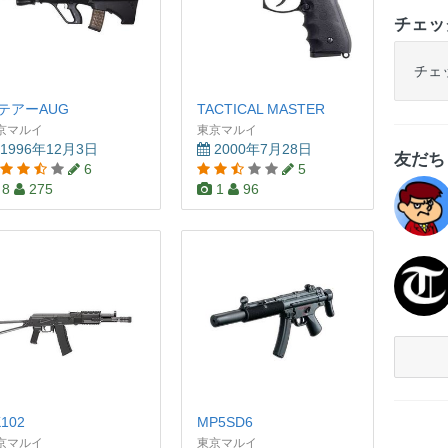
チェッ
チェ
テアーAUG
TACTICAL MASTER
京マルイ
東京マルイ
1996年12月3日
2000年7月28日
友だ
6
5
8
275
1
96
K102
MP5SD6
京マルイ
東京マルイ