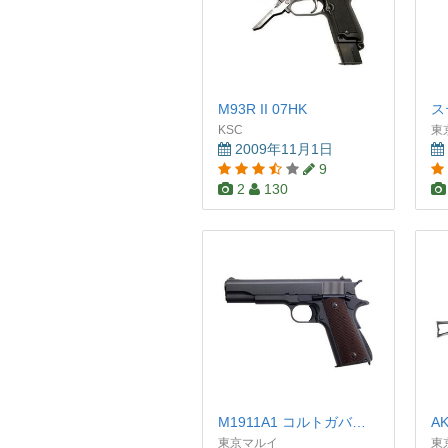
M93R II 07HK
ス
KSC
東
2009年11月1日
9
2
130
M1911A1 コルトガバメント
A
東京マルイ
東