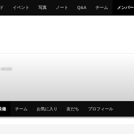
サ
み
み
サ
サ
サ
ド
イベント
写真
ノート
Q&A
チーム
メンバー
バ
ん
ん
バ
バ
バ
ゲ
な
な
ゲ
ゲ
ゲ
ー
の
の
ー
ー
ー
サ
サ
る
バ
バ
ゲ
ゲ
ー
ー
AK102
サ
サ
装備
チーム
お気に入り
友だち
プロフィール
バ
バ
ゲ
ゲ
ー
ー