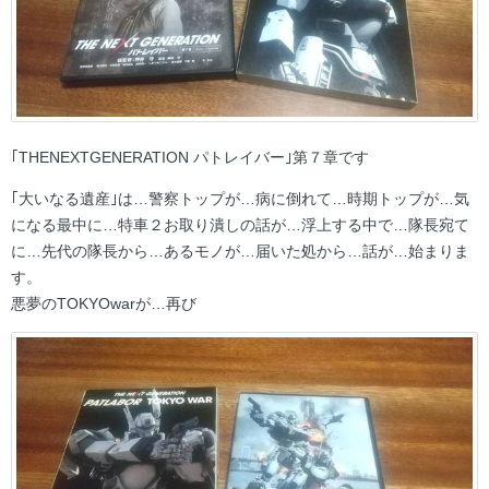
｢THENEXTGENERATION パトレイバー｣第７章です
｢大いなる遺産｣は…警察トップが…病に倒れて…時期トップが…気
になる最中に…特車２お取り潰しの話が…浮上する中で…隊長宛て
に…先代の隊長から…あるモノが…届いた処から…話が…始まりま
す。
悪夢のTOKYOwarが…再び