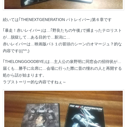
続いては｢THENEXTGENERATION パトレイバー｣第６章です
｢暴走！赤いレイバー｣は…｢野良たちの午後｣で捕まったテロリスト
が…脱獄して…ある目的で…新潟に…
赤いレイバーは…映画版パト１の冒頭のシーンのオマージュ？的な
内容です(((^^;)
｢THELONGGOODBYE｣は…主人公の泉野明に同窓会の招待状が…
届くも…勝手に出席に…会場に行った際に昔の憧れの人と再開する
処から話が始まります。
ラブストーリー的な内容ですねぇ～