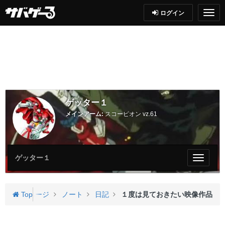
ログイン
ゲッター１
メインアーム:
スコーピオン vz.61
ゲッター１
My
ペ
ー
ジ
ー１さんのページ
Top
ノート
日記
１度は見ておきたい映像作品
メ
ニ
ュ