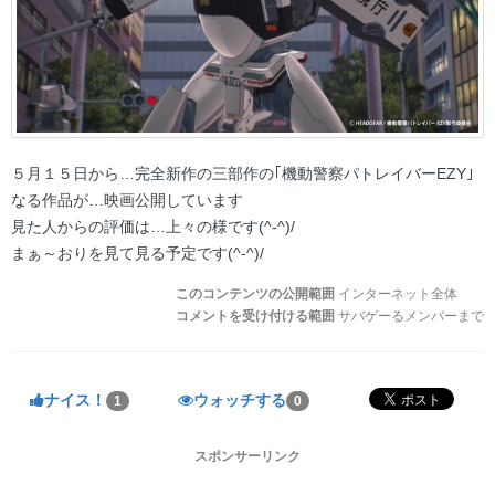
５月１５日から…完全新作の三部作の｢機動警察パトレイバーEZY｣
なる作品が…映画公開しています
見た人からの評価は…上々の様です(^-^)/
まぁ～おりを見て見る予定です(^-^)/
このコンテンツの公開範囲
インターネット全体
コメントを受け付ける範囲
サバゲーるメンバーまで
ナイス！
ウォッチする
1
0
スポンサーリンク