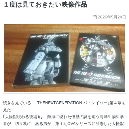
ー
１度は見ておきたい映像作品
2026年5月24日
続きを見ている…｢THENEXTGENERATION パトレイバー｣第４章を
見た！
｢大怪獣現わる後編｣は…熱海に現れた怪獣の謎を追う海洋生物科学
者が…切り札に…ある男が…第１期OVAシリーズに登場した大怪獣