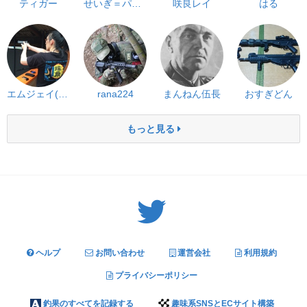
ティガー
せいぎ＝パンダ
咲良レイ
はる
エムジェイ(MJ62)
rana224
まんねん伍長
おすぎどん
もっと見る
Twitter: サバゲーる（@svgr_jp）
ヘルプ
お問い合わせ
運営会社
利用規約
プライバシーポリシー
釣果のすべてを記録する
趣味系SNSとECサイト構築