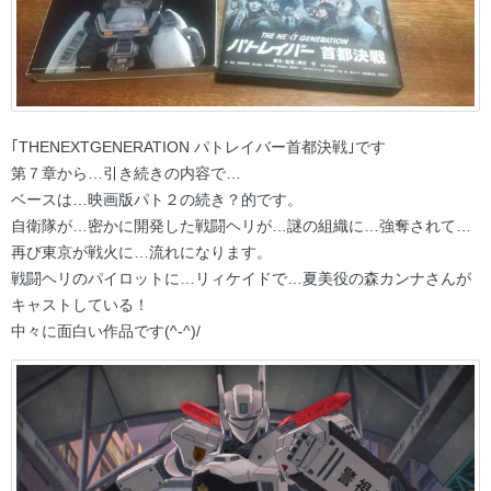
｢THENEXTGENERATION パトレイバー首都決戦｣です
第７章から…引き続きの内容で…
ベースは…映画版パト２の続き？的です。
自衛隊が…密かに開発した戦闘ヘリが…謎の組織に…強奪されて…
再び東京が戦火に…流れになります。
戦闘ヘリのパイロットに…リィケイドで…夏美役の森カンナさんが
キャストしている！
中々に面白い作品です(^-^)/