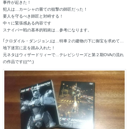
事件が起きた！
犯人は…カーシャの嘗ての狙撃の師匠だった！
要人を守るべき師匠と対峙する！
中々に緊張感ある内容です
スナイパー戦の基本的戦術は…参考になります。
｢クロダイル・ダンジョン｣は…特車２の建物の下に御宝を求めて…
地下迷宮に足を踏み入れた！
元ネタはウィザードリィーで…テレビシリーズと第２期OVAの流れ
の作品です(((^^;)