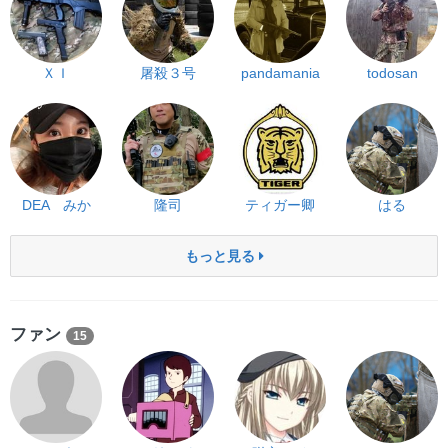
ＸＩ
屠殺３号
pandamania
todosan
DEA みか
隆司
ティガー卿
はる
もっと見る
ファン
15