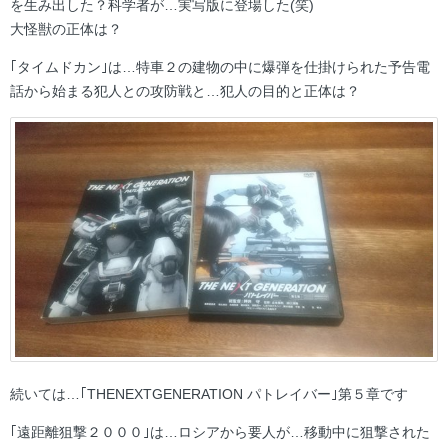
を生み出した？科学者が…実写版に登場した(笑)
大怪獣の正体は？
｢タイムドカン｣は…特車２の建物の中に爆弾を仕掛けられた予告電
話から始まる犯人との攻防戦と…犯人の目的と正体は？
続いては…｢THENEXTGENERATION パトレイバー｣第５章です
｢遠距離狙撃２０００｣は…ロシアから要人が…移動中に狙撃された