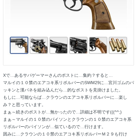
Xで…あるサバゲーマーさんのポストに…集約？すると…
マルイの１０禁のエアコキ系リボルバーのSWM29に…宮川ゴムのパ
ッキンと漢バネを組み込んだら…的なポストを見掛けました。
もしに…可能ならば…クラウンのエアコキ系リボルバーに…楽し
み？と思っています。
まぁ～続きのポストが…無かったので…詳細は不明です(((^^;)
まぁ～マルイの１０禁のパイソンとクラウンの１０禁のエアコキ系
リボルバーのパイソンが…似ているので…行けます。
因みに…クラウンの１０禁のエアコキ系リボルバーＭ２９も行け