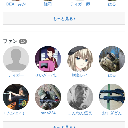
DEA みか
隆司
ティガー卿
はる
もっと見る
ファン
15
ティガー
せいぎ＝パンダ
咲良レイ
はる
エムジェイ(MJ62)
rana224
まんねん伍長
おすぎどん
もっと見る