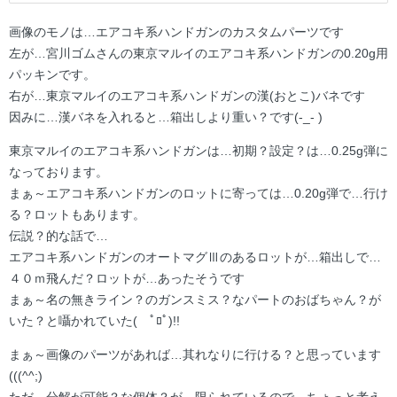
画像のモノは…エアコキ系ハンドガンのカスタムパーツです
左が…宮川ゴムさんの東京マルイのエアコキ系ハンドガンの0.20g用
パッキンです。
右が…東京マルイのエアコキ系ハンドガンの漢(おとこ)バネです
因みに…漢バネを入れると…箱出しより重い？です(-_- )
東京マルイのエアコキ系ハンドガンは…初期？設定？は…0.25g弾に
なっております。
まぁ～エアコキ系ハンドガンのロットに寄っては…0.20g弾で…行け
る？ロットもあります。
伝説？的な話で…
エアコキ系ハンドガンのオートマグⅢのあるロットが…箱出しで…
４０ｍ飛んだ？ロットが…あったそうです
まぁ～名の無きライン？のガンスミス？なパートのおばちゃん？が
いた？と囁かれていた( ﾟﾛﾟ)!!
まぁ～画像のパーツがあれば…其れなりに行ける？と思っています
(((^^;)