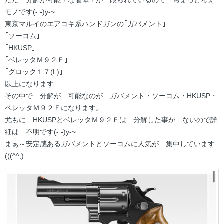
ただ…分解が可能？な個体？が…限られているので…ちょっと考え
モノです(-.-)y-~
東京マルイのエアコキ系ハンドガンの｢ガバメント｣
｢ソーコム｣
｢HKUSP｣
｢ベレッタＭ９２Ｆ｣
｢グロック１７(L)｣
以上になります
その中で…分解が…可能なのが…ガバメント・ソーコム・HKUSP・
ベレッタＭ９２Ｆになります。
尤もに…HKUSPとベレッタＭ９２Ｆは…分解した事が…ないので詳
細は…不明です(-.-)y-~
まぁ～安定感あるガバメントとソーコムに人気が…集中しています
(((^^;)