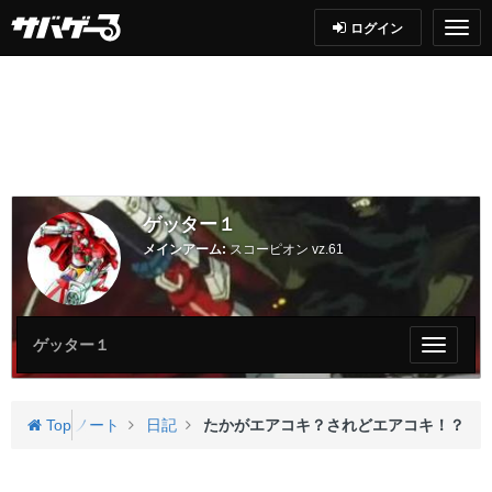
ログイン
ゲッター１
メインアーム:
スコーピオン vz.61
ゲッター１
My
ペ
ー
ジ
のページ
Top
ノート
日記
たかがエアコキ？されどエアコキ！？
メ
ニ
ュ