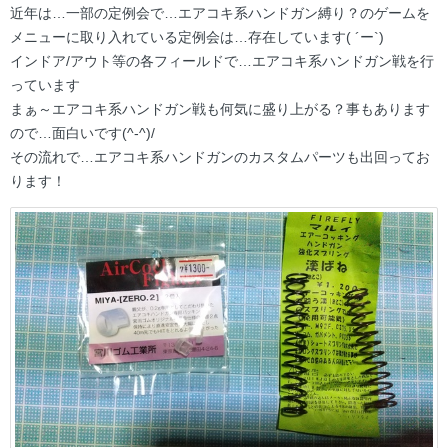
近年は…一部の定例会で…エアコキ系ハンドガン縛り？のゲームを
メニューに取り入れている定例会は…存在しています( ´ー`)
インドア/アウト等の各フィールドで…エアコキ系ハンドガン戦を行
っています
まぁ～エアコキ系ハンドガン戦も何気に盛り上がる？事もあります
ので…面白いです(^-^)/
その流れで…エアコキ系ハンドガンのカスタムパーツも出回ってお
ります！