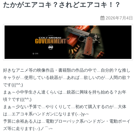
ー
たかがエアコキ？されどエアコキ！？
2026年7月4日
好きなアニメ等の映像作品・書籍類の作品の中で…自分的？な推し
キャラが…使用している銃器が…あれば…欲しいのが…人間の欲？
です(((^^;)
まぁ～小中学生さん達くらいは…銃器に興味を持ち始める？お年
頃？です(((^^;)
まぁ～少ない予算で…やりくりして…初めて購入するのが…大体
は…エアコキ系ハンドガンになります(-.-)y-~
予算に余裕ある人は…電動ブローバック系ハンドガン・電動ボーイ
ズ等に走ります(-.-)ノ⌒-~