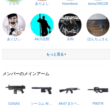
シュウ
ありよし
hizenbear
tama190128
あくびぃ
AK川次郎
JUN
ぽんちょさん
もっと見る
メンバーのメインアーム
G3SAS
ソーコム Mk23
AK47 βスペツナズ
P90TR