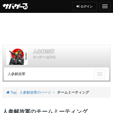
ログイン
人参解放軍
リーダー:
紅中兵
人参解放軍
チ
ー
ム
メ
Top
人参解放軍のページ
チームミーティング
ニ
ュ
ー
人参解放軍のチームミーティング