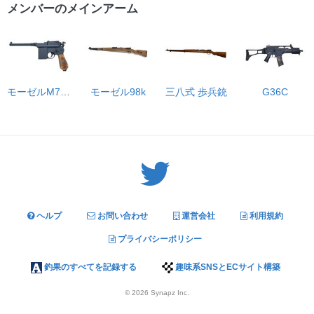
メンバーのメインアーム
モーゼルM712 SDバレル 6mm
モーゼル98k
三八式 歩兵銃
G36C
Twitter: サバゲーる（@svgr_jp）
ヘルプ
お問い合わせ
運営会社
利用規約
プライバシーポリシー
釣果のすべてを記録する
趣味系SNSとECサイト構築
© 2026
Synapz Inc.