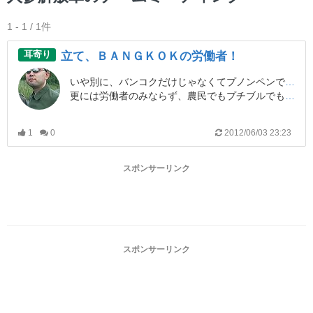
1 - 1 / 1件
耳寄り
立て、ＢＡＮＧＫＯＫの労働者！
いや別に、バンコクだけじゃなくてプノンペンでもクアラルンプール在住の方でも構いません。
更には労働者のみならず、農民でもプチブルでも自営業の方でもご参加頂けます。
1
0
2012/06/03 23:23
・・・という訳で、人参解放軍新兵募集広告なのだ！
スポンサーリンク
火力優勢・新型優勢を信じる個々のゲーマーの集合体に対し、我々は「連携」と「戦術」で勝利と話題性を求めるモノなり。
ボルトアクションやガスハンドガンで、次世代電動を次々駆逐して戦場にその名を轟かす、我らは人参解放軍！
我らの目指すは低火力低予算でも存分に遊べるゲームの提唱なり。
スポンサーリンク
従って、
・初心者・未経験ＯＫ
・女性もＯＫ