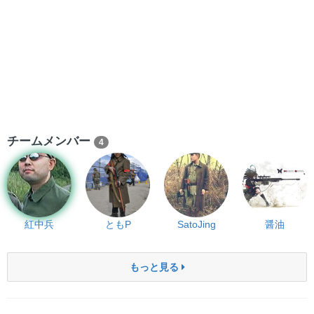
・車がなくてもＯＫ
・マルイ電動がなくてもＯＫ
いざ、人参解放軍と共に立てよ国民！
君もNew銀ダンで電動を狩って人参英雄の称号を得るが良い！
チームメンバー
4
紅中兵
ともP
SatoJing
醤油
もっと見る