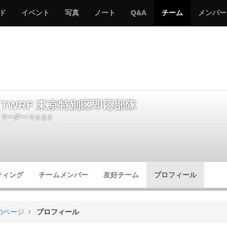
サ
み
み
サ
サ
サ
ド
イベント
写真
ノート
Q&A
チーム
メンバー
バ
ん
ん
バ
バ
バ
ゲ
な
な
ゲ
ゲ
ゲ
ー
の
の
ー
ー
ー
サ
サ
る
バ
バ
ゲ
ゲ
ー
ー
TWRF 東京特別区即応部隊
リーダー:
やままさ
ティング
チームメンバー
友好チーム
プロフィール
のページ
プロフィール