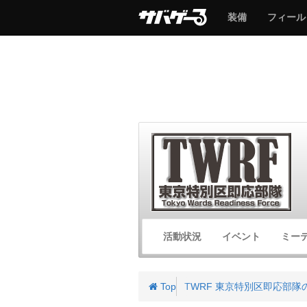
サ
サ
装備
フィール
バ
バ
ゲ
ゲ
ー
ー
サ
活動状況
イベント
ミー
バ
ゲ
ー
Top
TWRF 東京特別区即応部隊