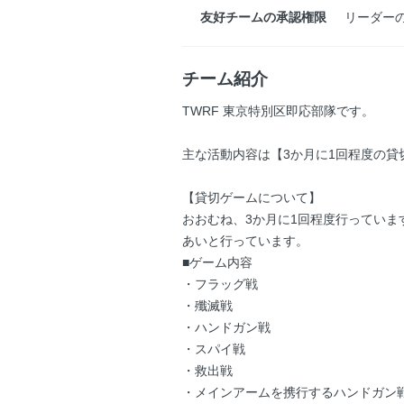
友好チームの承認権限
リーダー
チーム紹介
TWRF 東京特別区即応部隊です。
主な活動内容は【3か月に1回程度の
【貸切ゲームについて】
おおむね、3か月に1回程度行ってい
あいと行っています。
■ゲーム内容
・フラッグ戦
・殲滅戦
・ハンドガン戦
・スパイ戦
・救出戦
・メインアームを携行するハンドガン