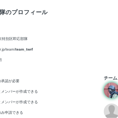
部隊のプロフィール
東京特別区即応部隊
r.jp/team/
team_twrf
月
チーム
の承認が必要
とメンバーが作成できる
とメンバーが作成できる
のみ申請できる