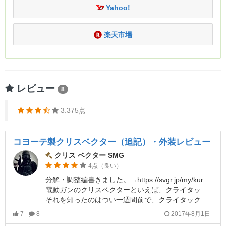
Yahoo!
楽天市場
レビュー
8
3.375点
コヨーテ製クリスベクター（追記）・外装レビュー
クリス ベクター SMG
4点（良い）
分解・調整編書きました。→https://svgr.jp/my/kuroganerenzi/diaries/43123
電動ガンのクリスベクターといえば、クライタックが発売するという事で話題となっていますが・・・何と、コヨーテエアソフト（アレスの別名義？）というメーカーから既に出ています。しかも三万円弱～強というお手軽価格で。
それを知ったのはつい一週間前で、クライタックのベクターの値段の高さに絶句し、A＆KのVスタイルのコレジャナイ感に絶望しながらも電動ベクターを夢見ていた自分にとってはまさに救世主でした。
7
8
2017年8月1日