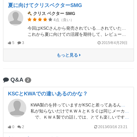
夏に向けてクリスベクターSMG
クリス ベクター SMG
4点（良い）
今回はKSCさんから発売されている…されていたクリスベクターSMGについてレビューします。去年の夏前に購入し、愛用していましたが、冬の訪れと共におやすみしていました。
これから夏に向けての活躍を期待して、レビューしていきます^_^
5
3
2015年4月29日
もっと見る
Q&A
2
KSCとKWAでの違いあるのかな？
KWA製のを持っていますがKSCと差ってあるんですかね。値段はKWAの方が若干安い（マガジンは逆転現象ｗ）けど？
私が知らないだけでＫＷＡとＫＳＣは同じメーカー？
で、ＫＷＡ製での話しでは、とても楽しいです。0.25のＢＢ弾でもストレス無く打てますし、球スジもきれいです。50連のマガを4本も持っていれば電動とも十分に渡り合えます。難点といえばホップ調整に付属の専用工具がないと出来ない点、また、調整しづらいところです。まあ、一度合わせてしまえばＢＢ弾の重さを変えない限り必要無いっちゃ無いんですが。
あ、ＫＳＣ製のマガジンを1本試しに買いましたが問題なく使えました。耐久性が同じならこれからはＫＳＣ製を購入します。
0
2
2013/03/16 23:21