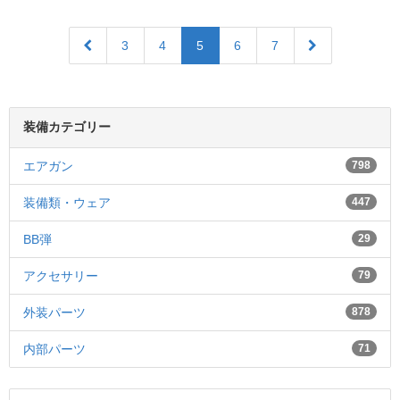
3
4
5
6
7
装備カテゴリー
エアガン
798
装備類・ウェア
447
BB弾
29
アクセサリー
79
外装パーツ
878
内部パーツ
71