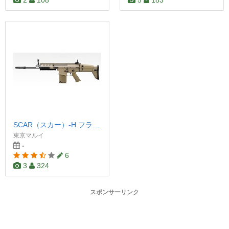
2
108
5
183
SCAR（スカー）-H フラット・ダークアース
東京マルイ
-
6
3
324
スポンサーリンク