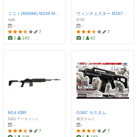
ミニミ(MINIMI) M249 MK-II
ウィンチェスター M1873 カービン
A&K
KTW
-
-
7
7
2
143
1
62
M14 EBR
G36C カスタム
G&G アーマメント
東京マルイ
-
-
7
7