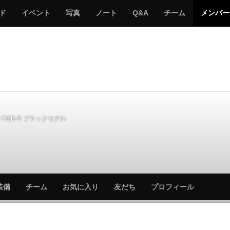
サ
み
み
サ
サ
サ
ド
イベント
写真
ノート
Q&A
チーム
メンバー
バ
ん
ん
バ
バ
バ
ゲ
な
な
ゲ
ゲ
ゲ
ー
の
の
ー
ー
ー
サ
サ
る
バ
バ
ゲ
ゲ
ー
ー
CQB-R ブラックモデル
サ
サ
装備
チーム
お気に入り
友だち
プロフィール
バ
バ
ゲ
ゲ
ー
ー