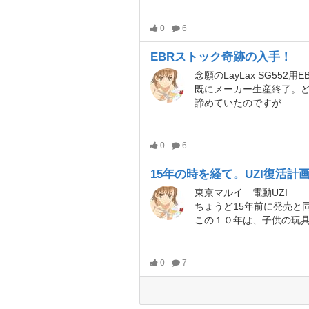
0
6
EBRストック奇跡の入手！
念願のLayLax SG55
既にメーカー生産終了。
諦めていたのですが
0
6
15年の時を経て。UZI復活計
東京マルイ 電動UZI
ちょうど15年前に発売と同時に購入。当時は未だガスが主流だったので、気温変化に左右されない電動ガンは非常に画期的でした。UZIのエアガン自体は他社からガ
この１０年は、子供の玩具として愛され続け（もちろんバッテリーもBB弾も入れない状態で）コッキングレバー紛失。
0
7