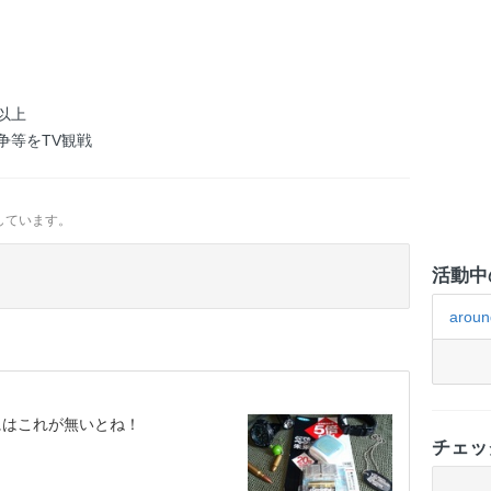
以上
争等をTV観戦
しています。
活動中
aroun
にはこれが無いとね！
チェッ