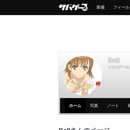
サ
サ
装備
フィール
バ
バ
ゲ
ゲ
ー
ー
Bell
メインアーム:
サ
サ
ホーム
写真
ノート
バ
バ
ゲ
ゲ
ー
ー