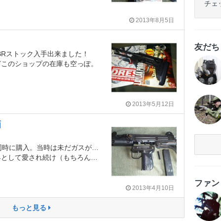
チェ
2013年8月5日
友だ
2用EBRストック入手出来ました！
どこのショップの在庫も空っぽ。
2013年5月12日
画
ス＆コッキングで発売されていましたが、まさかこのコンパクトボディで電動システムを出してくるとは思わなかった！即予約購入してしまったのは良い思い出。。。マルイさんすげーっす！
ダイキャスト部分塗装剥がれ＆錆。5年くらい前に試射した際にはウンともスンとも言わず、セレクターもセーフティに戻らない始末。
ファ
2013年4月10日
もっと見る