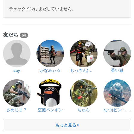
チェックインはまだしていません。
友だち
64
say
かなみぃ☆
もっさん(´・ω・｀)
蒼い狐
さめじま７
空挺ペンギン
ちゅら
なつ(ビン・カーン)
もっと見る