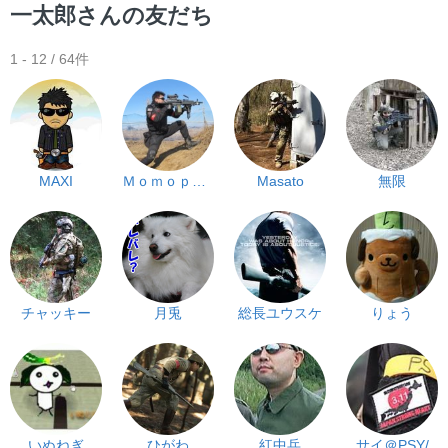
ー
一太郎さんの友だち
1 - 12 / 64件
MAXI
Ｍｏｍｏｐａｐａ
Masato
無限
チャッキー
月兎
総長ユウスケ
りょう
いぬねぎ
ひがわ
紅中兵
サイ＠PSY/