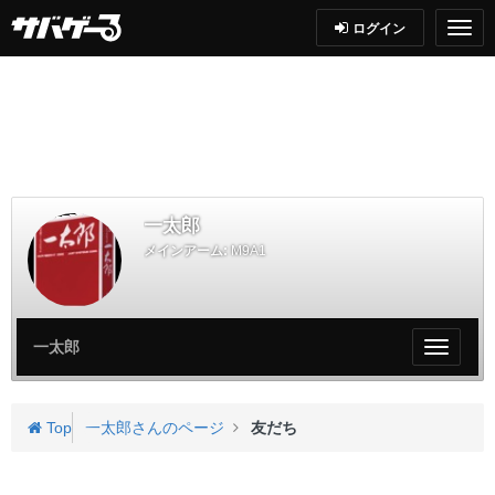
ログイン
一太郎
メインアーム:
M9A1
一太郎
My
ペ
ー
ジ
Top
一太郎さんのページ
友だち
メ
ニ
ュ