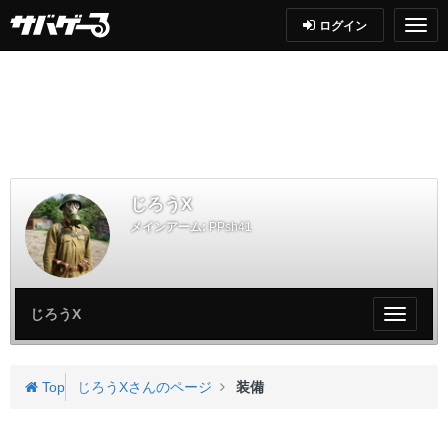
ログイン
じろうX
メインアーム:
PPsh41
じろうX
My
ペ
ー
ジ
Top
じろうXさんのページ
装備
メ
ニ
ュ