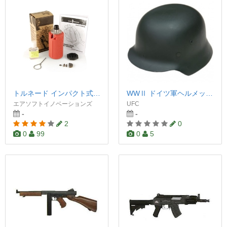
トルネード インパクト式ガスグレネード
WWⅡ ドイツ軍ヘルメット ブラック
エアソフトイノベーションズ
UFC
-
-
2
0
0
99
0
5