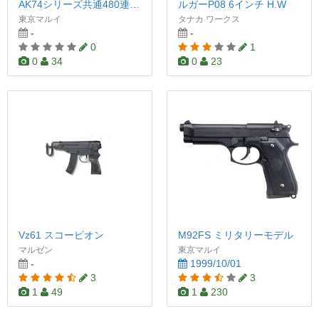
AK74シリーズ共通480連マガジン
ルガーP08 6インチ H.W
東京マルイ
タナカ ワークス
-
-
0
1
0
34
0
23
Vz61 スコーピオン
M92FS ミリタリーモデル
マルゼン
東京マルイ
-
1999/10/01
3
3
1
49
1
230