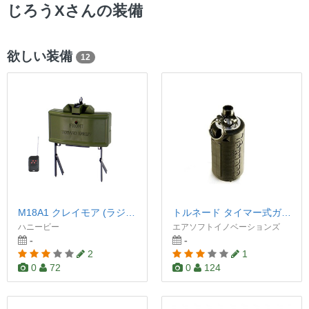
ー
じろうXさんの装備
欲しい装備
12
M18A1 クレイモア (ラジオコントロール)
トルネード タイマー式ガスグレネード
ハニービー
エアソフトイノベーションズ
-
-
2
1
0
72
0
124