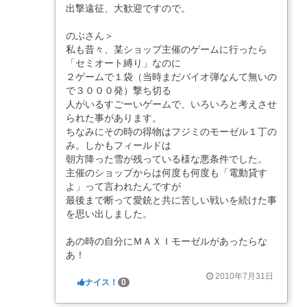
出撃遠征、大歓迎ですので。
のぶさん＞
私も昔々、某ショップ主催のゲームに行ったら
「セミオート縛り」なのに
２ゲームで１袋（当時まだバイオ弾なんて無いの
で３０００発）撃ち切る
人がいるすごーいゲームで、いろいろと考えさせ
られた事があります。
ちなみにその時の得物はフジミのモーゼル１丁の
み。しかもフィールドは
朝方降った雪が残っている様な悪条件でした。
主催のショップからは何度も何度も「電動貸す
よ」って言われたんですが
最後まで断って愛銃と共に苦しい戦いを続けた事
を思い出しました。
あの時の自分にＭＡＸＩモーゼルがあったらな
あ！
2010年7月31日
ナイス！
0