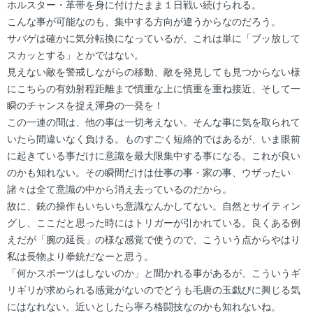
ホルスター・革帯を身に付けたまま１日戦い続けられる。
こんな事が可能なのも、集中する方向が違うからなのだろう。
サバゲは確かに気分転換になっているが、これは単に「ブッ放して
スカッとする」とかではない。
見えない敵を警戒しながらの移動、敵を発見しても見つからない様
にこちらの有効射程距離まで慎重な上に慎重を重ね接近、そして一
瞬のチャンスを捉え渾身の一発を！
この一連の間は、他の事は一切考えない。そんな事に気を取られて
いたら間違いなく負ける。ものすごく短絡的ではあるが、いま眼前
に起きている事だけに意識を最大限集中する事になる。これが良い
のかも知れない。その瞬間だけは仕事の事・家の事、ウザったい
諸々は全て意識の中から消え去っているのだから。
故に、銃の操作もいちいち意識なんかしてない。自然とサイティン
グし、ここだと思った時にはトリガーが引かれている。良くある例
えだが「腕の延長」の様な感覚で使うので、こういう点からやはり
私は長物より拳銃だなーと思う。
「何かスポーツはしないのか」と聞かれる事があるが、こういうギ
リギリが求められる感覚がないのでどうも毛唐の玉戯びに興じる気
にはなれない。近いとしたら寧ろ格闘技なのかも知れないね。