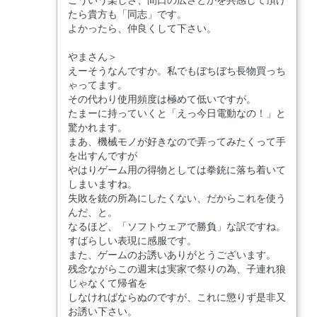
たら貴方も「同志」です。
よかったら、仲良くして下さい。
やまさん＞
えーそうなんですか。私でもぼちぼち長物買っち
ゃってます。
その代わり使用頻度は極めて低いですが。
たまーに持っていくと「えっ今日電動なの！」と
驚かれます。
まあ、機械モノが好きなので弄ってみたくって手
を出すんですが
やはりゲーム用の得物としては拳銃に落ち着いて
しまいますね。
失敗を銃の所為にしたくない、だからこれを使う
んだ、と。
なるほど、「ソフトウェアで勝負」な訳ですね。
すばらしい表現に感服です。
また、ゲームのお誘いありがとうございます。
残念ながらこの週末は実家で祭りの為、子連れ狼
じゃなくて帰省を
しなければならぬのですが、これに懲りず是非又
お誘い下さい。