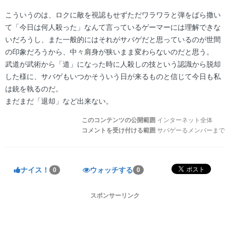
こういうのは、ロクに敵を視認もせずただワラワラと弾をばら撒い
て「今日は何人殺った」なんて言っているゲーマーには理解できな
いだろうし、また一般的にはそれがサバゲだと思っているのが世間
の印象だろうから、中々肩身が狭いまま変わらないのだと思う。
武道が武術から「道」になった時に人殺しの技という認識から脱却
した様に、サバゲもいつかそういう日が来るものと信じて今日も私
は銃を執るのだ。
まだまだ「退却」など出来ない。
このコンテンツの公開範囲
インターネット全体
コメントを受け付ける範囲
サバゲーるメンバーまで
ナイス！
ウォッチする
0
0
スポンサーリンク