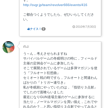
http://svgr.jp/team/revolver666/events/416
ご都合つくようでしたら、ぜひいらしてくださ
い。
2010年7月30日
ナイス！
0
のぶ
う～ん，考えさせられますね
サバイバルゲームの冬眠明けの時に，フィールド
主催の定例会ゲームに参加したら
そこで展開されているゲームは多弾マガジンを使
う『フルオート狂想曲』
セミオート戦の時ですら，フルオートと間違わん
ばかりの『トリガー連引き』
私が冬眠前にやっていたのは，『指切り３点射』
でしたので面喰らいました
最近になりGUN道場主催のゲームに参加するに
当たり，ノーマルマガジンを買い揃え，これでや
れるのか？…と思い指切り３点射でやってみると