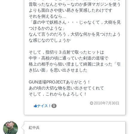
昔取ったなんとやら～なのか多弾マガジンを使う
よりも面白さや使い易さを実感したわけです
それを例えるなら…
「森の中で妖精さん・・・じゃなくて，大樹を見
つけるかのような」
なんて言うのだろう，大切な何かを見つけたよう
な感じなのでしょうか
そして，指切り３点射で取ったヒットは
中学・高校の頃に通っていた剣道の道場で
格上の相手から狙い澄まして綺麗に決まった「引
き払い面」を思い出させました
GUN道場PROJECTありがとう！
あの頃の大切な物を思い出させてくれて
そして，これからもよろしく！
2010年7月30日
ナイス！
0
紅中兵