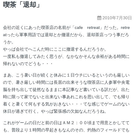
ー
喫茶「退却」
2010年7月30日
会社の近くにあった喫茶店の名前が「cafe retreat」だった。retre
atったら軍事用語では退却とか撤退だから、退却茶店っつう事だろ
うか。
やっぱ会社でへこんだ時にここに撤退するんだろうか。
一度私も撤退してみたく思うが、なかなかそんな余裕がある時間に
帰れないのでどうも・・・
まあ、こう暑い日が続くと休みに１日ウチにいるというのも厳しい
ので、暑さ厳しい時間には長居の出来そうな喫茶店に人参軍中央電
脳を持ち出して徒然なるままに本記事など書いている訳だが、出た
時に限って家でないと出来ない事あれこれを思い出して、でも帰り
着くと暑くて何もする気がおきない・・・てな感じでゲームのない
休日が過ぎて行く。やっぱ緊張感の欠如なんだろうね。
これがゲームの日だと前の日はＡＭ２：００頃まで用意とかしてて
も、普段より１時間の早起きもなんのその、灼熱のフィールドでも