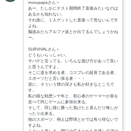
mosupapaさん＞
あー、たしかにテスト期間終了直後みたいなのは
あるかも知れない。
それ故に、１人ゲットした直後って危ないんです
よね。
脳波みたらアルファ波とか出てるんでしょうかね
ー。
SURVIVALさん＞
どうもいらっしゃい。
サバゲと言っても、いろんな遊び方があって良い
と思うんですよ。
そこに道を求める者、コスプレの延長である者、
スポーツだと言い張る者・・・
逆に、そういう懐の深さも私が好きなところで
す。
私の様な戦歴ン十年と、初心者のゲーマーが肩を
並べて同じゲームに参加出来る。
そして、同じ様に勝った負けたと喜んだり悔しが
ったり出来る。
他のスポーツ、例えば野球とかでは有り得ないで
すよね。
こういう楽しさ、間口の広さとかを共感して頂け