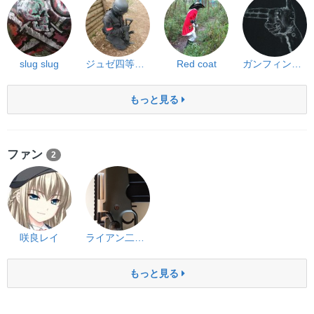
slug slug
ジュゼ四等准尉
Red coat
ガンフィンガー
もっと見る
ファン
2
咲良レイ
ライアン二等兵
もっと見る