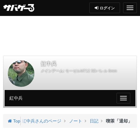
ログイン
紅中兵
メインアーム:
モーゼルM712 SDバレル 6mm
紅中兵
My
ペ
ー
ジ
Top
紅中兵さんのページ
ノート
日記
喫茶「退却」
メ
ニ
ュ