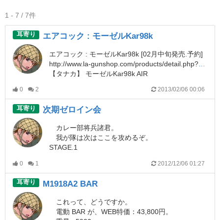
1 - 7 / 7件
耳寄り
エアコック : モーゼルKar98k
エアコック : モーゼルKar98k [02月中旬発売.予約]
http://www.la-gunshop.com/products/detail.php?product_id=28752
【タナカ】 モーゼルKar98k AIR
http://bigmagnum.jp/SHOP/TANAKA_kar98kair.html
0
2
2013/02/06 00:06
…さすがに、エアコックならば当たるのはないか、という推測アリ。
耳寄り
次期ゼロイン会
カレー部将兵諸君。
我が隊は次はここを攻めるぞ。
STAGE.1
http://www.m-stage1.jp/airgun.html
0
1
2012/12/06 01:27
射距離 20m だ！
耳寄り
M1918A2 BAR
詳細は後日案内ス。
これって、どうですか。
電動 BAR が、WEB特価：43,800円。