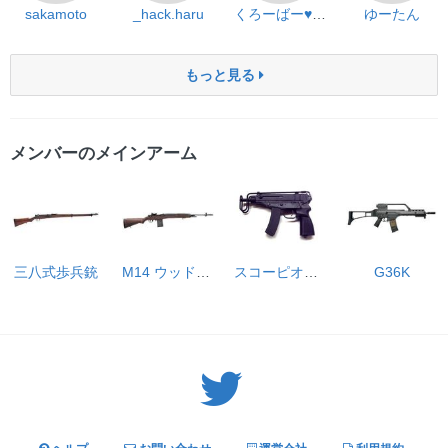
sakamoto
_hack.haru
くろーばー♥ねこ
ゆーたん
もっと見る
メンバーのメインアーム
三八式歩兵銃
M14 ウッドタイプストック
スコーピオン vz.61
G36K
Twitter: サバゲーる（@svgr_jp）