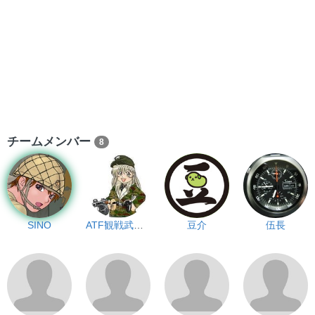
チームメンバー
8
SINO
ATF観戦武官長
豆介
伍長