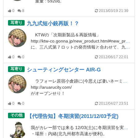
重量 : 5920g。
0
8
2013/03/19 21:39
電動ガン : M1918A2 BAR [09月入荷予定.予約]
http://la-gunshop.com/products/detail.php?product_id=27586
耳寄り
九九式短小銃再販！？
大戦軽機でこのお値段というのは、例を見ないような。
KTWの「次期新製品＆再販情報」
http://ktw-co.gonna.jp/new_product.html#new_product
に、三八式第７ロットの発売情報と合わせて、九九式短小銃の再生産と読める文言が書かれています。
同社の九九式短小銃は暫く前から「博物館入り」している非定番製品で、再生産されるのだとしたら大変貴重なものになるでしょう。
0
0
2012/06/17 22:01
帝国陸軍将兵諸氏は、お買い逃しなきよう。
耳寄り
シューティングセンター AIR-G
ラフォーレ原宿小倉跡に(今思えば凄いネーミング)ヲタクの殿堂、「あるある CITY」
http://aruarucity.com/
がオープンせり！
その地下にエアガンが撃てるお店があります。
0
0
2012/04/27 23:51
「シューティングセンター AIR-G」
http://aruarucity.com/shop/game/40/
その他
【代理告知】冬期演習(2011/12/03予定)
ちらと見てきました。トイガンの販売もしてます。
長続きはしないように思いますが…。
我がカレー部では来る 12/03(土)に冬期演習を実施する予定です。
持ち込みで撃たせてくれたら、多少多めに払ってもいいんだけどなー。
・場所：内緒(北九州都市高速が便利)。
ダメかなぁ…。