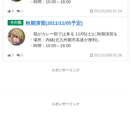
・時間：10:00～18:00
・会費：600円前後(昼食、飲料込み)
0
1
2011/12/02 01:14
・雨天中止。
・レギュレーションは常識的な範囲であれば可。※カレー部隊員は概ね無改造ですな。
その他
秋期演習(2011/11/05予定)
・年寄りばかりなので、ゲームはヌルいです。
・ドレスコードなし。日本軍も居れば現用独軍も居たり。
我がカレー部では来る 11/05(土)に秋期演習を実施する予定です。
・現状、かなりの少人数です(４人に満たないと中止にw)。
・場所：内緒(北九州都市高速が便利)。
・時間：10:00～18:00
本演習に興味がある方はご連絡ください。
・会費：600円前後(昼食、飲料込み)
0
3
2011/11/06 02:26
・雨天中止。
・レギュレーションは常識的な範囲であれば可。※カレー部隊員は概ね無改造ですな。
・年寄りばかりなので、ゲームはヌルいです。
スポンサーリンク
・ドレスコードなし。日本軍も居れば現用独軍も居たり。
・現状、かなりの少人数です(４人に満たないと中止にw)。
本演習に興味がある方はご連絡ください。
スポンサーリンク