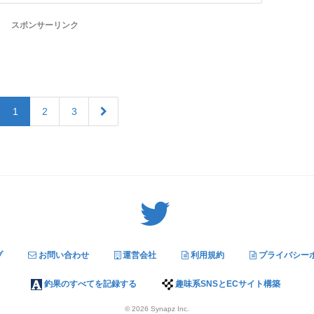
スポンサーリンク
1
2
3
Twitter: サバゲーる（@svgr_jp）
プ
お問い合わせ
運営会社
利用規約
プライバシー
釣果のすべてを記録する
趣味系SNSとECサイト構築
© 2026
Synapz Inc.