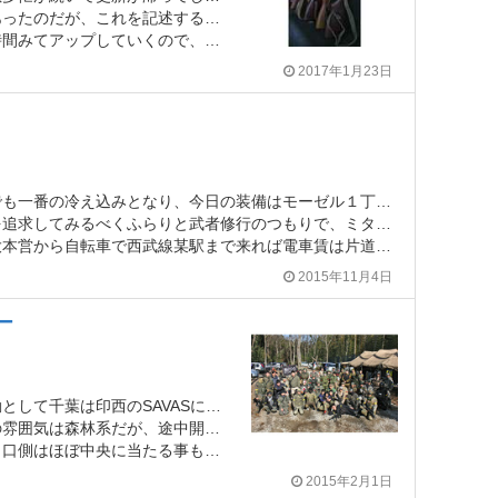
これを記述する暇がなく流れてしまっていた。
で、「あの一戦がまだだ！」という同志も少々お待ちあれ。
2017年1月23日
急に寒くなってきた昨今でも一番の冷え込みとなり、今日の装備はモーゼル１丁のみにも関わらずなんらの耐寒対策を取って来なかった我が輩は一抹の不安を抱きつつ、朝食代わりの乾パンを齧りながら西武園西駅前でゲート開場を待っていた。
らりと武者修行のつもりで、ミタカ大本営からほど近い埼玉のＴＡＦ ＺＯＮＥに遊撃戦を展開。
ら自転車で西武線某駅まで来れば電車賃は片道￥２１０なのである。
2015年11月4日
ー
先日は人参解放軍公式活動として千葉は印西のSAVASに行ってきたので、軽くその様子など触れてみたい。
ところがありその辺はテントや板っぱによるバリケードが構築されている。
央に当たる事もあって、毎回激戦が展開される。
2015年2月1日