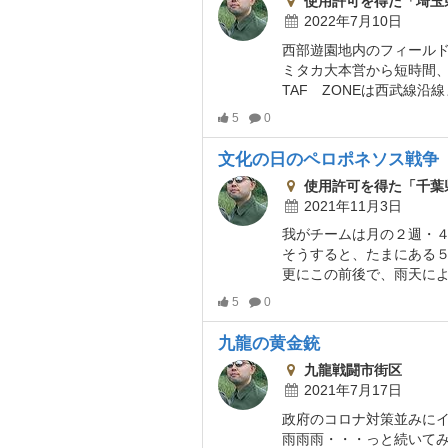
使用許可を得た「埼玉
2022年7月10日
ミタカ大本営から短時間
TAF ZONEは西武線沿線まで自
5
0
文化の日のペロポネソス戦争
使用許可を得た「千葉
2021年11月3日
我がチームは月の２週・
そうすると、たまにある
更にこの前後で、雨天によ
5
0
九龍の黄金銃
九龍戦闘市街区
2021年7月17日
雨雨雨・・・っと続いてみたり、