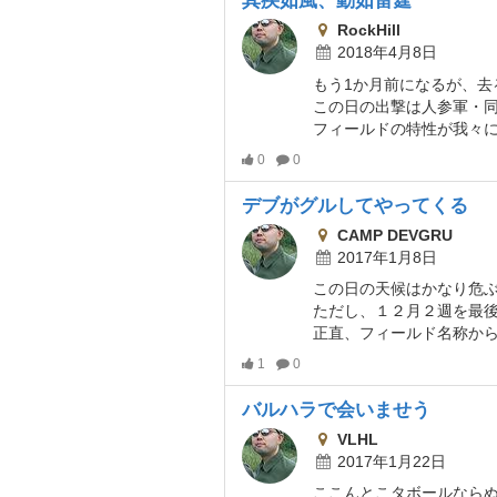
其疾如風、動如雷霆
RockHill
2018年4月8日
この日の出撃は人参軍・同盟軍合わせ８名。まあ通常なら群衆に埋没するレベルな
フィールドの特性が我々にとって不慣れなだけでなく、
0
0
デブがグルしてやってくる
CAMP DEVGRU
2017年1月8日
この日の天候はかなり危
ただし、１２月２週を最後に年末年始期間ということでしばらく公式
正直、フィールド名称から当
1
0
バルハラで会いませう
VLHL
2017年1月22日