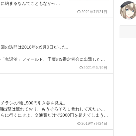
以外でちょっと腕慣らしがしたくなり橋本の「九龍戦闘街区」へ有志で行ってきた。
2021年7月21日
回の訪問は2018年の9月9日だった。
退治」フィールド、千葉の9番定例会に出撃したのであった。
2021年6月9日
チラシの間に500円引き券を発見。
は流れており、もうそろそろ１暴れして来たいところでもあった。
なのだが、ＴＡＦＺＯＮＥだけは西武線沿線まで自転車で移動することで、片道210円という脅威の低負担で出撃が可能。移動時間自体も乗り継ぎがよければちょうど１時間で家からフィールドまで行けてしまう。
2019年7月24日