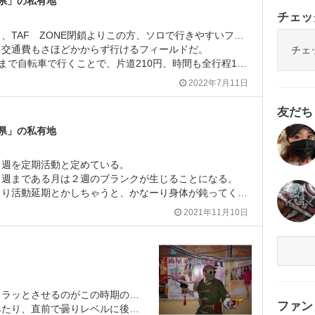
県」の私有地
チェッ
西部遊園地内のフィールド、TAF ZONE閉鎖よりこの方、ソロで行きやすいフィールドを探していた。
、交通費もさほどかからず行けるフィールドだ。
チェ
転車で行くことで、片道210円、時間も全行程1時間半程度で行けたからね。
2022年7月11日
友だ
県」の私有地
４週を定期活動と定めている。
５週まである月は２週のブランクが生じることになる。
り活動延期とかしちゃうと、かなーり身体が鈍ってくる。
2021年11月10日
政府のコロナ対策並みにイラッとさせるのがこの時期の天気である。
ファ
直前で曇りレベルに後退したり・・・