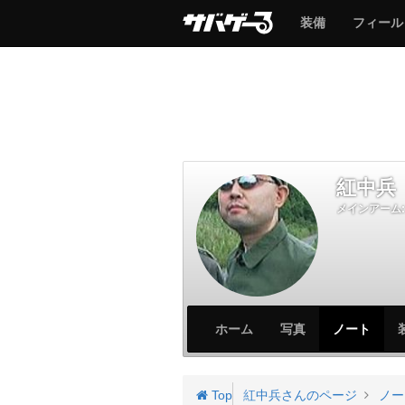
サ
サ
装備
フィール
バ
バ
ゲ
ゲ
ー
ー
紅中兵
メインアーム:
サ
サ
ホーム
写真
ノート
バ
バ
ゲ
ゲ
ー
ー
Top
紅中兵さんのページ
ノー