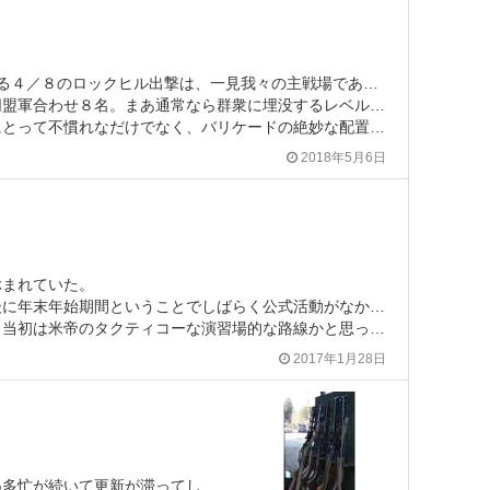
もう1か月前になるが、去る４／８のロックヒル出撃は、一見我々の主戦場である森林系とは異なるものの、いかにも我々らしい戦いができた１日となった。
んだが、この日の参加者が全体で２０名ちょっとと有料フィールドの定例戦にしては少人数だったため、統一指揮の元に動ける集団として大なる影響力を持つこととなる。
バリケードの絶妙な配置により王道の勝ちパターンが形成できないことにより、一進一退な戦いが終始継続していた。
2018年5月6日
ぶまれていた。
活動がなかったことから、どっかに行きたい感は多くのメンバーからも漂っており、「やれるもんなら出撃したい」ということで、企画実施した。
初は米帝のタクティコーな演習場的な路線かと思っていた。
2017年1月28日
ここんとこタボールならぬ多忙が続いて更新が滞ってしまったが、活動の方はしっかり２週毎に行っていた。