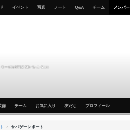
サ
み
み
サ
サ
サ
ド
イベント
写真
ノート
Q&A
チーム
メンバー
バ
ん
ん
バ
バ
バ
ゲ
な
な
ゲ
ゲ
ゲ
ー
の
の
ー
ー
ー
サ
サ
る
バ
バ
ゲ
ゲ
ー
ー
モーゼルM712 SDバレル 6mm
サ
サ
装備
チーム
お気に入り
友だち
プロフィール
バ
バ
ゲ
ゲ
ー
ー
ト
サバゲーレポート