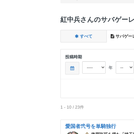
紅中兵さんのサバゲー
すべて
サバゲー
投稿時期
年
1 - 10 / 23件
愛国者弐号を単騎独行