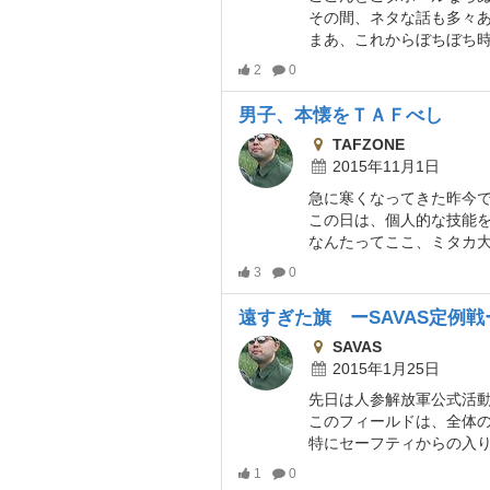
その間、ネタな話も多々あったのだが、
まあ、これからぼちぼち時間みてアップしていくの
2
0
男子、本懐をＴＡＦべし
TAFZONE
2015年11月1日
この日は、個人的な技能を追求してみるべくふ
なんたってここ、ミタカ大本営か
3
0
遠すぎた旗 ーSAVAS定例戦
SAVAS
2015年1月25日
このフィールドは、全体の雰囲気は森林系だが、途中開けている
特にセーフティからの入り口側はほぼ中
1
0