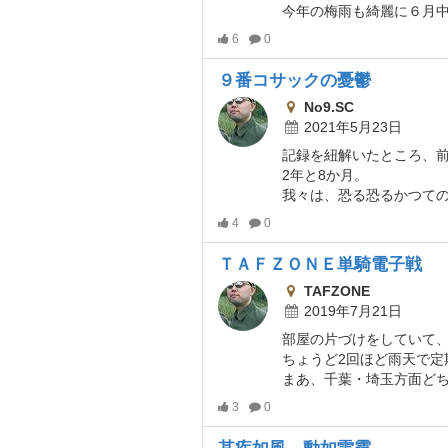
今年の梅雨も綺麗に６月中に納まるなんてこともなかったので、定期出撃
6
0
９番コサックの憂鬱
No9.SC
2021年5月23日
記録を紐解いたところ、前
2年と8か月。
我々は、恐る恐るかつての「鬼
4
0
ＴＡＦＺＯＮＥ単騎電子戦
TAFZONE
2019年7月21日
部屋の片づけをしていて、
ちょうど2回ほど雨天で定期出撃
まあ、千葉・埼玉方面どちらに行くにせよ、交通費だけで2000円を超えてしまうのがソロ活動の難点
3
0