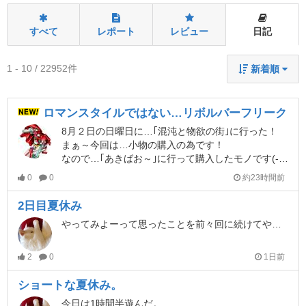
すべて
レポート
レビュー
日記
1 - 10 / 22952件
新着順
ロマンスタイルではない…リボルバーフリーク
8月２日の日曜日に…｢混沌と物欲の街｣に行った！
まぁ～今回は…小物の購入の為です！
なので…｢あきばお～｣に行って購入したモノです(-.-)y-~
0
0
約23時間前
2日目夏休み
やってみよーって思ったことを前々回に続けてやれて内心満足でした。
2
0
1日前
ショートな夏休み。
今日は1時間半遊んだ。