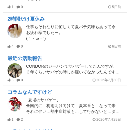
1
0
5日前
2時間だけ夏休み
仕事もそれなりに忙しくて夏バテ気味もあって今日はあんま活躍もせずそんなもんかいなーそんなもんですわ〜って思ってたら最後だけ爆上がり。笑
お疲れ様でしたー。
(｀・ω・´)
4
0
6日前
最近の活動報告
CONDORのジーパンでサバゲーしてたんですが、
３年くらいサバゲの時しか履いてなかったんですが、裂けました（汗）
3
0
2026年7月30日
コラムなんですけど
｢夏場のサバゲー｣
全国的に…梅雨明け向けて…夏本番と…なって来ました(-.-)y-~
それに伴い…熱中症対策も…して行かないと…ダメ事案になります。
1
2
2026年7月29日