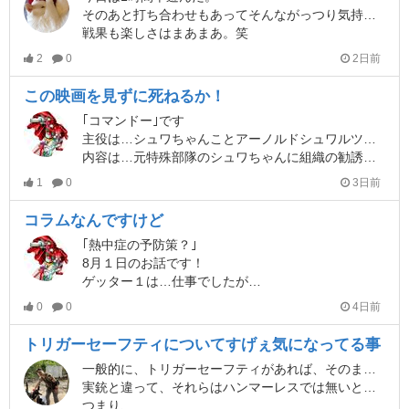
そのあと打ち合わせもあってそんながっつり気持ちも入るワケでもないし。
戦果も楽しさはまあまあ。笑
2
0
2日前
この映画を見ずに死ねるか！
｢コマンドー｣です
主役は…シュワちゃんことアーノルドシュワルツェネッガーの代表作です！
内容は…元特殊部隊のシュワちゃんに組織の勧誘が来たが断わるも…１人娘が…誘拐されて助けに行く内容です。
1
0
3日前
コラムなんですけど
｢熱中症の予防策？｣
8月１日のお話です！
ゲッター１は…仕事でしたが…
0
0
4日前
トリガーセーフティについてすげぇ気になってる事
一般的に、トリガーセーフティがあれば、そのままマガジンを抜いた状態で、セーフティエリアに置けますが、気になっていることがあって。
実銃と違って、それらはハンマーレスでは無いということです。
つまり、