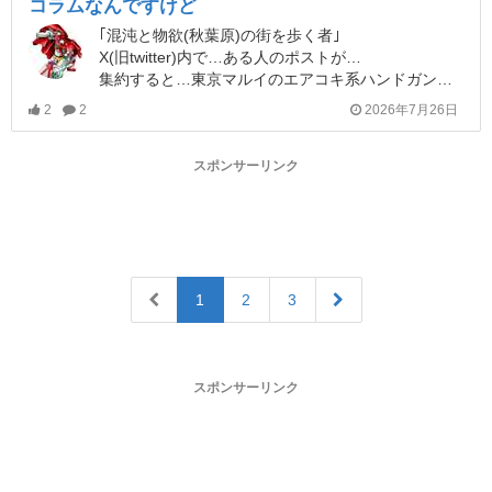
コラムなんですけど
｢混沌と物欲(秋葉原)の街を歩く者｣
X(旧twitter)内で…ある人のポストが…
集約すると…東京マルイのエアコキ系ハンドガンの予備マガジンは…あるの？的なポストでした(-.-)y-~
2
2
2026年7月26日
スポンサーリンク
1
2
3
スポンサーリンク